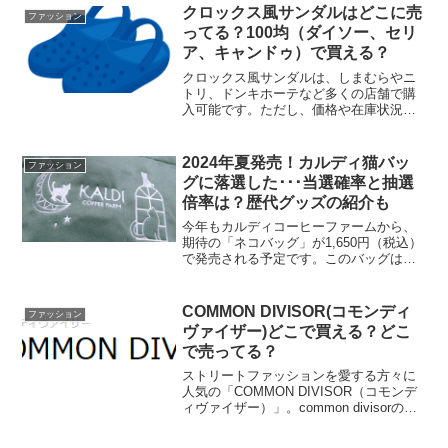
に入るのか分からず困っている方も少な
クロックス風サンダルはどこに売
ファッション
くありません。「近くで買え...
ってる？100均（ダイソー、セリ
ア、キャンドゥ）で買える？
クロックス風サンダルは、しまむらやニ
トリ、ドンキホーテなど多くの店舗で購
入可能です。ただし、価格や在庫状況は
店舗によって異なるため、どこで買うべ
きか迷うこともあるでしょう。この記事
では、クロックス風サンダルを販売して
2024年夏発売！カルディ猫バッ
ファッション
いる店舗の特徴や価格帯、...
グに落選した･･･当選確率と抽選
倍率は？歴代グッズの紹介も
今年もカルディコーヒーファームから、
期待の「ネコバッグ」が1,650円（税込）
で発売される予定です。このバッグは数
量限定で提供され、購入希望者は店頭と
オンラインでの抽選に参加する必要があ
ります。カルディ行ってきました✨抽選
COMMON DIVISOR(コモンディ
ファッション
で当たったネコバッ...
ヴァイザー)どこで買える？どこ
で売ってる？
ストリートファッションを愛する方々に
人気の「COMMON DIVISOR（コモンデ
ィヴァイザー）」。common divisorのシ
ョルダーバッグとNEWROCKの靴ほしい
ね— ぅだでどん🍲 (@Udon_poison)