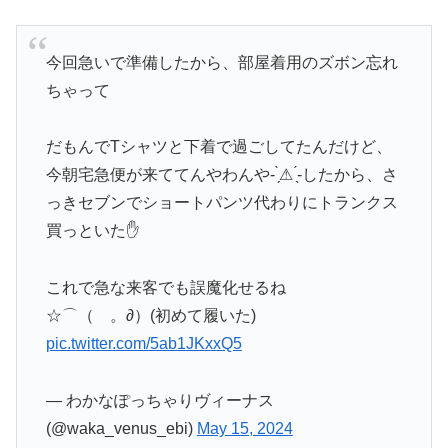
今回急いで準備したから、部屋着用のズボン忘れ
ちゃって
だもんでTシャツと下着で過ごしてたんだけど、
今朝宅急便が来ててんやわんや- ̗̀⚠︎ ̖́-したから、さ
っきセブンでショートパンツ代わりにトランクス
買っといた✋
これで急な来客でも誤魔化せるね
☆⌒（ゝ。∂）(初めて履いた)
pic.twitter.com/5ab1JKxxQ5
— わかなぽっちゃりヴィーナス
(@waka_venus_ebi)
May 15, 2024