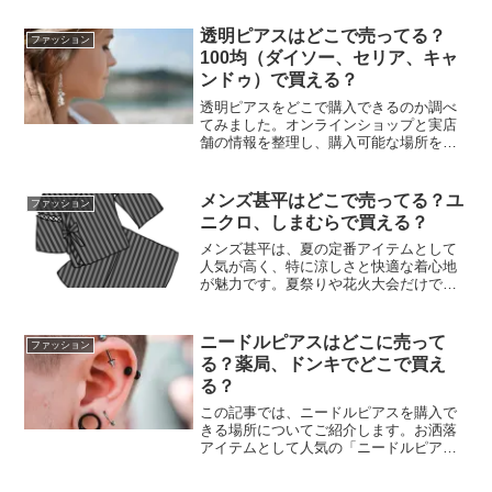
透明ピアスはどこで売ってる？
ファッション
100均（ダイソー、セリア、キャ
ンドゥ）で買える？
透明ピアスをどこで購入できるのか調べ
てみました。オンラインショップと実店
舗の情報を整理し、購入可能な場所をわ
かりやすくまとめています。透明ピアス
はどこで売ってる？調査しました。ダイ
ソーダイソーでは、プチプラの透明ピア
メンズ甚平はどこで売ってる？ユ
ファッション
スが販売されています。最...
ニクロ、しまむらで買える？
メンズ甚平は、夏の定番アイテムとして
人気が高く、特に涼しさと快適な着心地
が魅力です。夏祭りや花火大会だけでな
く、部屋着やちょっとした外出着として
も使えるため、多くの方が購入を検討す
るでしょう。しかし、「どこで売ってい
ニードルピアスはどこに売って
ファッション
るの？」と迷うこともある...
る？薬局、ドンキでどこで買え
る？
この記事では、ニードルピアスを購入で
きる場所についてご紹介します。お洒落
アイテムとして人気の「ニードルピア
ス」。興味を持って探している方も多い
のではないでしょうか？ただ、どこで手