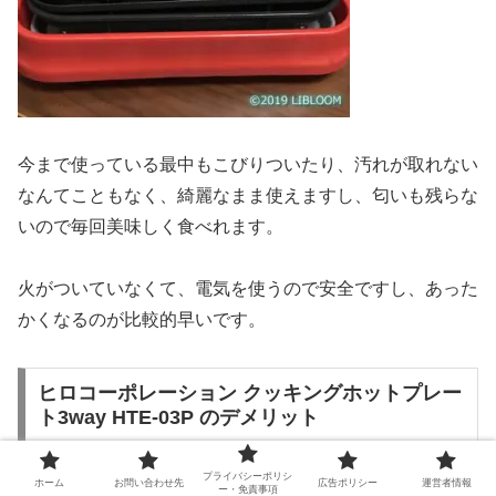
今まで使っている最中もこびりついたり、汚れが取れない
なんてこともなく、綺麗なまま使えますし、匂いも残らな
いので毎回美味しく食べれます。
火がついていなくて、電気を使うので安全ですし、あった
かくなるのが比較的早いです。
ヒロコーポレーション クッキングホットプレー
ト3way HTE-03P のデメリット
プライバシーポリシ
ホーム
お問い合わせ先
広告ポリシー
運営者情報
スイッチ一つでつけれるのはいいんですが、料理によって
ー・免責事項