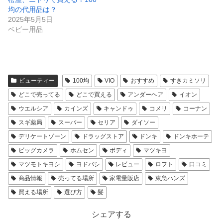
均の代用品は？
2025年5月5日
ベビー用品
ビューティー
100均
VIO
おすすめ
すきカミソリ
どこで売ってる
どこで買える
アンダーヘア
イオン
ウエルシア
カインズ
キャンドゥ
コメリ
コーナン
スギ薬局
スーパー
セリア
ダイソー
デリケートゾーン
ドラッグストア
ドンキ
ドンキホーテ
ビッグカメラ
ホムセン
ボディ
マツキヨ
マツモトキヨシ
ヨドバシ
レビュー
ロフト
口コミ
商品情報
売ってる場所
家電量販店
東急ハンズ
買える場所
選び方
髪
シェアする