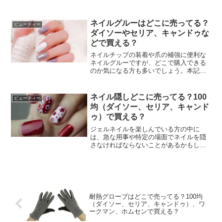
です。寝ている間に髪を摩擦や乾燥から
守ってくれるこのアイテム、便利ですよ
ね。今回は、ナイトキャップがどこで購
ネイルグルーはどこに売ってる？
ビューティー
入できるのか詳しく調べま...
ダイソーやセリア、キャンドゥな
どで買える？
ネイルチップの装着や爪の補強に便利な
ネイルグルーですが、どこで購入できる
のか気になる方も多いでしょう。本記事
では、ネイルグルーを取り扱っている店
舗について詳しく解説します。楽天ラン
キング1位 超高評価★4.57 累計販売数
ネイル隠しどこに売ってる？100
ビューティー
6000本突破！【...
均（ダイソー、セリア、キャンド
ゥ）で買える？
ジェルネイルを楽しんでいる方の中に
は、急な用事や特定の場面でネイルを隠
さなければならないことがあるかもしれ
ません。そんな時に便利なのが「ジェル
ネイルを隠すシール」です。本記事で
は、ジェルネイルを隠すシールがどこで
購入できるのか、具体的な店舗...
耐熱グローブはどこで売ってる？100均
（ダイソー、セリア、キャンドゥ）、ワ
ークマン、ホムセンで買える？