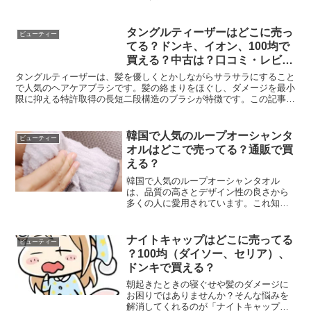
トアやドンキホーテなど実店舗での販売
状況や口コミ、お得に購入する方法につ
いて詳しく解説します。結論：へそごま
タングルティーザーはどこに売っ
ビューティー
パックは実店舗では購入で...
てる？ドンキ、イオン、100均で
買える？中古は？口コミ・レビュ
ーも
タングルティーザーは、髪を優しくとかしながらサラサラにすること
で人気のヘアケアブラシです。髪の絡まりをほぐし、ダメージを最小
限に抑える特許取得の長短二段構造のブラシが特徴です。この記事で
は、タングルティーザーがどこで購入できるか、特定の販売...
韓国で人気のループオーシャンタ
ビューティー
オルはどこで売ってる？通販で買
える？
韓国で人気のループオーシャンタオル
は、品質の高さとデザイン性の良さから
多くの人に愛用されています。これ知っ
てますか？ゴシゴシこすらないあかすり
タオルです🛀テレビでも紹介されてまし
た！こうやって優しくクルクルと洗うだ
ナイトキャップはどこに売ってる
ビューティー
けで透明感出ます！ちなみに...
？100均（ダイソー、セリア）、
ドンキで買える？
朝起きたときの寝ぐせや髪のダメージに
お困りではありませんか？そんな悩みを
解消してくれるのが「ナイトキャップ」