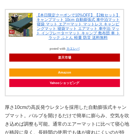
【本日限定クーポンで10%OFF】【2枚セット】
キャンプマット 10cm 自動膨張式 車中泊マット
寝袋 マット エアーマット マットレス キャンピ
ングマット 寝袋マット エアマット 車中泊 マッ
ト インフレーターマット キャンプ 敷布団 車 ト
ラック ふとん 軽量 防災 送料無料
posted with
カエレバ
楽天市場
Amazon
Yahooショッピング
厚さ10cmの高反発ウレタンを採用した自動膨張式キャン
プマット。バルブを開けるだけで簡単に膨らみ、空気を吹
き込めば調整も可能。通常のエアーマットに比べて寝心地
が格段に良く、長時間の使用でも体が疲れにくいのが特