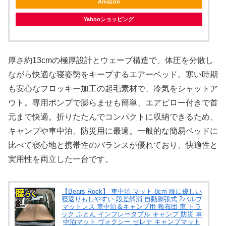
Amazon
Yahooショッピング
厚さ約13cmの極厚設計とウェーブ構造で、体圧を分散し
ながら快適な寝姿勢をキープするエアーベッド。寒い時期
も安心なフロッキー加工の起毛素材で、冷気をシャットア
ウト。専用ポンプで膨らませも簡単、エアピロー付きで首
元まで快適。折りたたんでコンパクトに収納できるため、
キャンプや車中泊、防災用に最適。一般的な簡易ベッドに
比べて寝心地と携帯性のバランスが優れており、快適性と
実用性を両立した一台です。
【Bears Rock】 車中泊 マット 8cm 腰に優しい
寝返りもしやすい 段差解消 自動膨張式 2バルブ
マットレス 車中泊＆キャンプ用 敷布団 車 トラ
ック ふとん インフレータブル キャンプ 防災 車
中泊マット ヴォクシー セレナ キャンプマット