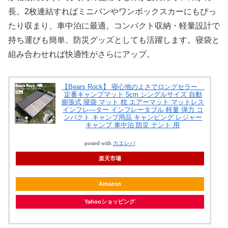
長。2枚連結すればミニバンやワンボックスカーにもぴっ
たり収まり、車中泊に最適。コンパクト収納・軽量設計で
持ち運びも簡単、防災グッズとしても活躍します。寝袋と
組み合わせれば快適性がさらにアップ。
【Bears Rock】 寝心地のよさでロングセラー
定番キャンプマット 5cm シングルサイズ 自動
膨張式 寝袋 マット 枕 エアーマット マットレス
インフレ―ター インフレータブル 軽量 弾力 コ
ンパクト キャンプ用品 キャンピング レジャー
キャンプ 車中泊 防災 テント 用
posted with
カエレバ
楽天市場
Amazon
Yahooショッピング