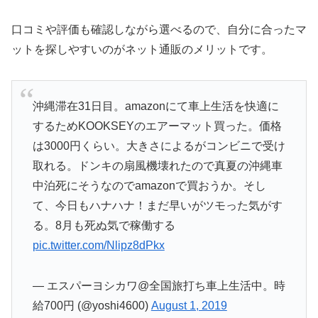
口コミや評価も確認しながら選べるので、自分に合ったマ
ットを探しやすいのがネット通販のメリットです。
沖縄滞在31日目。amazonにて車上生活を快適に
するためKOOKSEYのエアーマット買った。価格
は3000円くらい。大きさによるがコンビニで受け
取れる。ドンキの扇風機壊れたので真夏の沖縄車
中泊死にそうなのでamazonで買おうか。そし
て、今日もハナハナ！まだ早いがツモった気がす
る。8月も死ぬ気で稼働する
pic.twitter.com/Nlipz8dPkx
— エスパーヨシカワ@全国旅打ち車上生活中。時
給700円 (@yoshi4600)
August 1, 2019