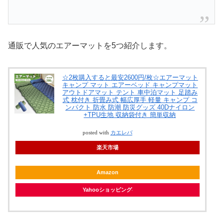
通販で人気のエアーマットを5つ紹介します。
☆2枚購入すると最安2600円/枚☆エアーマット
キャンプ マット エアーベッド キャンプマット
アウトドアマット テント 車中泊マット 足踏み
式 枕付き 折畳み式 幅広厚手 軽量 キャンプ コ
ンパクト 防水 防潮 防災グッズ 40Dナイロン
+TPU生地 収納袋付き 簡単収納
posted with
カエレバ
楽天市場
Amazon
Yahooショッピング