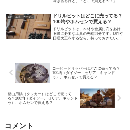
味はあるけど、「どこで買えるの？」と
迷ってしまう人も多いのではないでしょ
うか。この記事では、水耕栽培キットが
買える主な販売店について、特に【100
ドリルビットはどこに売ってる？
DIY・工具・ガーデン
均】と【ホームセンター...
100均やホムセンで買える？
ドリルビットは、木材や金属に穴をあけ
る際に必要な工具の先端部分です。DIYや
日曜大工をするなら、持っておきたいア
イテムのひとつですよね。ただ、「どこ
で売ってるの？」と思うと、いざ探すの
が意外と難しいものです。この記事で
は、ドリルビットが買え...
コーヒードリッパーはどこに売ってる？
100均（ダイソー、セリア、キャンド
ゥ）、ホムセンで買える？
登山用鍋（クッカー）はどこで売って
る？100均（ダイソー、セリア、キャンド
ゥ）、ホムセンで買える？
コメント