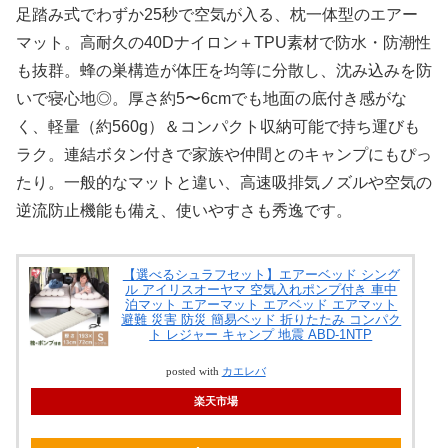
足踏み式でわずか25秒で空気が入る、枕一体型のエアー
マット。高耐久の40Dナイロン＋TPU素材で防水・防潮性
も抜群。蜂の巣構造が体圧を均等に分散し、沈み込みを防
いで寝心地◎。厚さ約5〜6cmでも地面の底付き感がな
く、軽量（約560g）＆コンパクト収納可能で持ち運びも
ラク。連結ボタン付きで家族や仲間とのキャンプにもぴっ
たり。一般的なマットと違い、高速吸排気ノズルや空気の
逆流防止機能も備え、使いやすさも秀逸です。
【選べるシュラフセット】エアーベッド シング
ル アイリスオーヤマ 空気入れポンプ付き 車中
泊マット エアーマット エアベッド エアマット
避難 災害 防災 簡易ベッド 折りたたみ コンパク
ト レジャー キャンプ 地震 ABD-1NTP
posted with
カエレバ
楽天市場