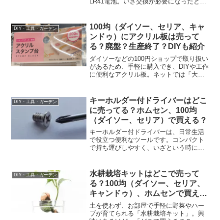
LR41電池。いざ交換が必要になったと
き、どこで購入できるのか迷うことはあ
りませんか？この記事では、LR41電池が
購入できる具体的な店舗や通販情報を詳
100均（ダイソー、セリア、キャ
DIY・工具・ガーデン
しく解説します。LR...
ンドゥ）にアクリル板は売って
る？廃盤？生産終了？DIYも紹介
ダイソーなどの100円ショップで取り扱い
があるため、手軽に購入でき、DIYや工作
に便利なアクリル板。ネットでは「大き
なサイズも売っている」「黒のアクリル
板がかっこいい」など好評の一方で、
「ダイソーのアクリル板が廃盤になっ
キーホルダー付ドライバーはどこ
DIY・工具・ガーデン
た？」といった声も見...
に売ってる？ホムセン、100均
（ダイソー、セリア）で買える？
キーホルダー付ドライバーは、日常生活
で役立つ便利なツールです。コンパクト
で持ち運びしやすく、いざという時にす
ぐに使えるのが魅力です。特に、メガネ
のネジの緩みを直したり、急な修理が必
要な場面で重宝します。最近では、アウ
水耕栽培キットはどこで売って
DIY・工具・ガーデン
トドアやDIY愛好者だけ...
る？100均（ダイソー、セリア、
キャンドゥ）、ホムセンで買え
る？
土を使わず、お部屋で手軽に野菜やハー
ブが育てられる「水耕栽培キット」。興